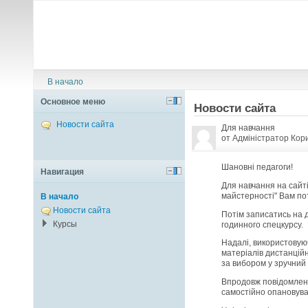
В начало
Основное меню
Новости сайта
Новости сайта
Для навчання
от
Адміністратор Кор
Шановні педагоги!
Навигация
Для навчання на сайті
майстерності" Вам по
В начало
Новости сайта
Потім записатись на 
Курсы
годинного спецкурсу.
Надалі, використовуюч
матеріалів дистанційн
за вибором у зручний
Впродовж повідомленог
самостійно опановува