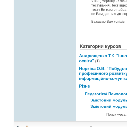
У кінці терміну навч
тестування. Тест відк
тесту Ви маєте набра
це Вам дається дві сп
Бажаємо Вам успіхів!
Категории курсов
Андрющенко Т.К. "Інно
освіти"
(1)
Норкіна О.В. "Побудов
професійного розвитку
інформаційно-комуніка
Різне
Педагогіка/ Психолог
Змістовий модуль
Змістовий модуль
Поиск курса