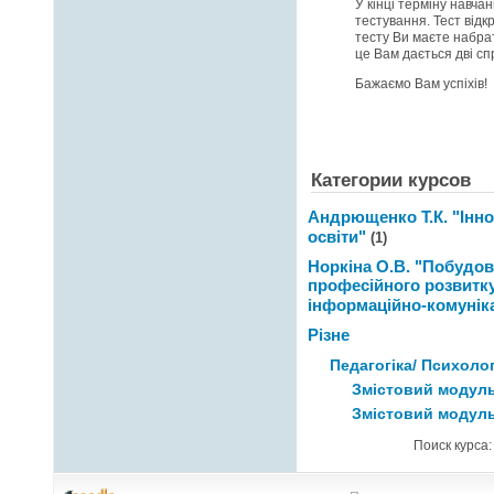
У кінці терміну навч
тестування. Тест відк
тесту Ви маєте набра
це Вам дається дві сп
Бажаємо Вам успіхів!
Категории курсов
Андрющенко Т.К. "Інно
освіти"
(1)
Норкіна О.В. "Побудов
професійного розвитку
інформаційно-комуніка
Різне
Педагогіка/ Психолог
Змістовий модуль
Змістовий модуль
Поиск курса