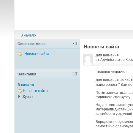
В начало
Основное меню
Новости сайта
Новости сайта
Для навчання
от
Адміністратор Кор
Шановні педагоги!
Навигация
Для навчання на сайті
майстерності" Вам по
В начало
Новости сайта
Потім записатись на 
Курсы
годинного спецкурсу.
Надалі, використовуюч
матеріалів дистанційн
за вибором у зручний
Впродовж повідомленог
самостійно опановува