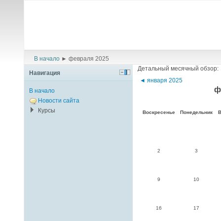
В начало
►
февраля 2025
Детальный месячный обзор:
Навигация
◄
января 2025
ф
В начало
Новости сайта
Курсы
Воскресенье
Понедельник
В
2
3
9
10
16
17