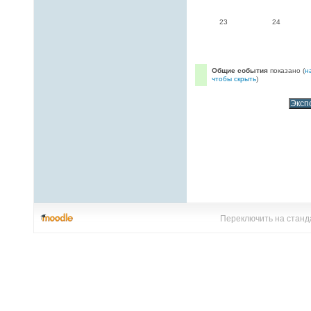
23
24
Общие события
показано (
н
чтобы скрыть
)
Переключить на станд