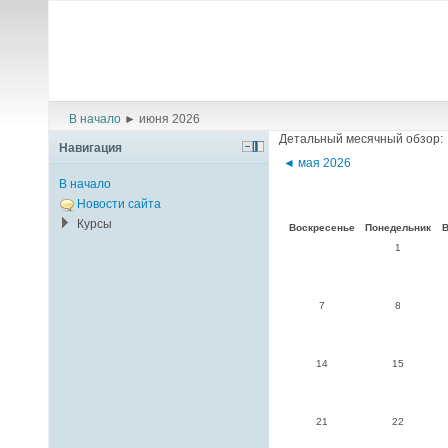
В начало
►
июня 2026
Детальный месячный обзор:
Навигация
◄
мая 2026
В начало
Новости сайта
Курсы
Воскресенье
Понедельник
В
1
7
8
14
15
21
22