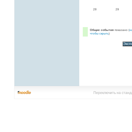
28
29
Общие события
показано (
н
чтобы скрыть
)
Переключить на станд